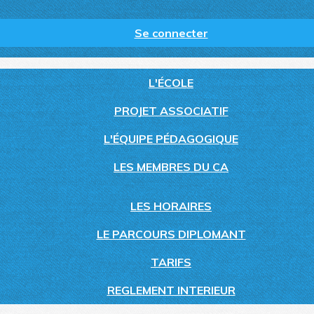
Se connecter
L'ÉCOLE
PROJET ASSOCIATIF
L'ÉQUIPE PÉDAGOGIQUE
LES MEMBRES DU CA
LES HORAIRES
LE PARCOURS DIPLOMANT
TARIFS
REGLEMENT INTERIEUR