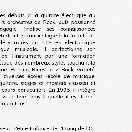
 ses débuts à la guitare électrique au
urs orchestres de Rock, puis passionné
gogie, finalise ses connaissances
tudiant la musicologie à la faculté de
aléry après un BTS en électronique
ique musicale. Il perfectionne son
 de l’instrument par une formation
l’étude des nombreux styles touchant la
que (Picking, Blues, Jazz, Rock, Variété,
s diverses écoles (école de musique,
itare, stages et masters classes) et
 cours particuliers. En 1995, il intègre
associative dans laquelle il est formé
la guitare.
seau Petite Enfance de l'Etang de l'Or,