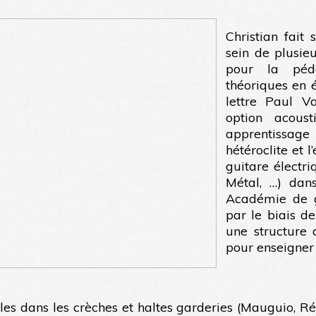
Christian fait
sein de plusie
pour la péda
théoriques en é
lettre Paul V
option acoust
apprentissage
hétéroclite et 
guitare électri
Métal, …) dan
Académie de gu
par le biais de
une structure 
pour enseigner 
ales dans les crèches et haltes garderies (Mauguio, Ré