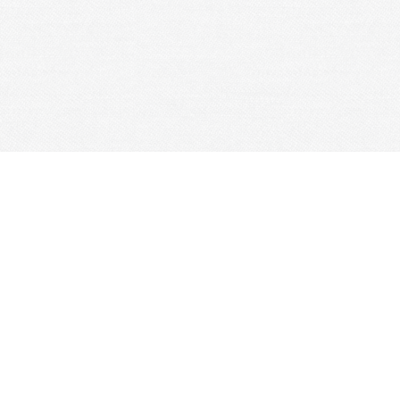
Je m'abonne à la newsletter
OK
Plan du site
Licences
Mentions légales
CGUV
Paramétrer vos cookies
Se connecter
Propulsé par AssoConnect, le logiciel des associations Cu