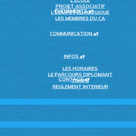
L'ÉCOLE
PROJET ASSOCIATIF
ÉVÈNEMENTS
▴
▾
L'ÉQUIPE PÉDAGOGIQUE
LES MEMBRES DU CA
COMMUNICATION
▴
▾
INFOS
▴
▾
LES HORAIRES
LE PARCOURS DIPLOMANT
CONTACT
▴
▾
TARIFS
REGLEMENT INTERIEUR