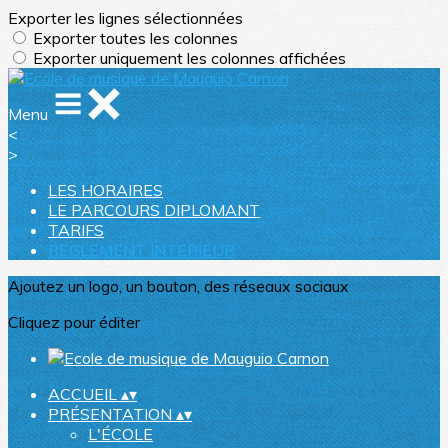
Exporter les lignes sélectionnées
Exporter toutes les colonnes
Exporter uniquement les colonnes affichées
Menu
<
>
LES HORAIRES
LE PARCOURS DIPLOMANT
TARIFS
REGLEMENT INTERIEUR
Ajoutez un logo, un bouton, des réseaux sociaux
Cliquez pour éditer
ACCUEIL
▴
▾
PRÉSENTATION
▴
▾
L'ÉCOLE