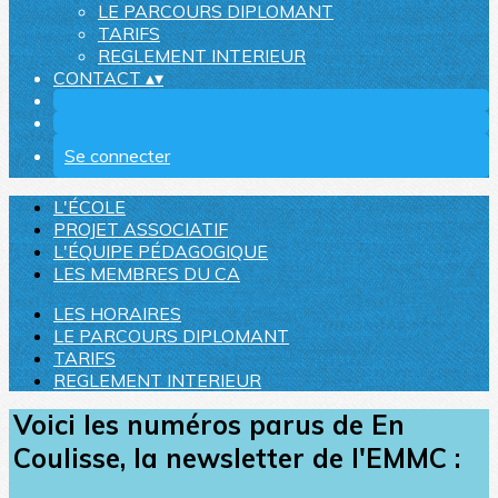
LE PARCOURS DIPLOMANT
TARIFS
REGLEMENT INTERIEUR
CONTACT
▴
▾
Se connecter
L'ÉCOLE
PROJET ASSOCIATIF
L'ÉQUIPE PÉDAGOGIQUE
LES MEMBRES DU CA
LES HORAIRES
LE PARCOURS DIPLOMANT
TARIFS
REGLEMENT INTERIEUR
Voici les numéros parus de En
Coulisse, la newsletter de l'EMMC :