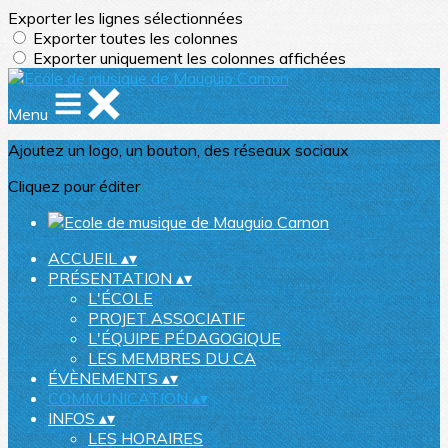
Exporter les lignes sélectionnées
Exporter toutes les colonnes
Exporter uniquement les colonnes affichées
Menu
Ajoutez un logo, un bouton, des réseaux sociaux
Cliquez pour éditer
ACCUEIL
▴
▾
PRÉSENTATION
▴
▾
L'ÉCOLE
PROJET ASSOCIATIF
L'ÉQUIPE PÉDAGOGIQUE
LES MEMBRES DU CA
ÉVÈNEMENTS
▴
▾
COMMUNICATION
▴
▾
INFOS
▴
▾
LES HORAIRES